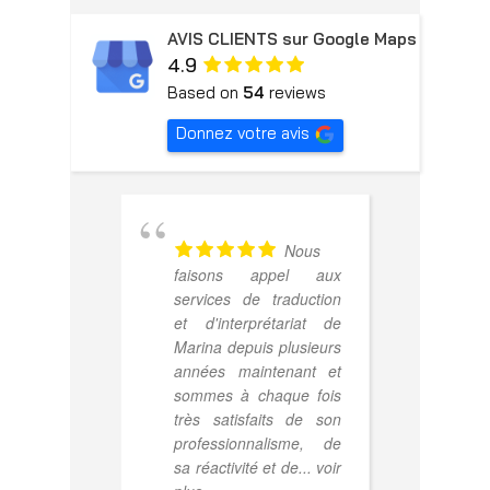
AVIS CLIENTS sur Google Maps
4.9
Based on
54
reviews
Donnez votre avis
Nous
faisons appel aux
m'a
services de traduction
rend
et d'interprétariat de
et a
Marina depuis plusieurs
en 
années maintenant et
vers
sommes à chaque fois
effi
très satisfaits de son
professionnalisme, de
sa réactivité et de
... voir