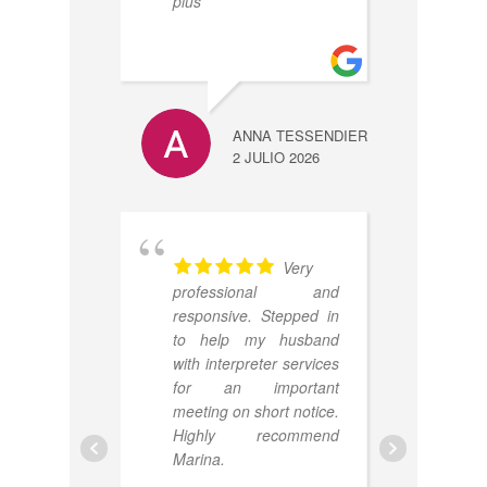
plus
ANNA TESSENDIER
BINYAMIN 
2 JULIO 2026
22 JUNIO 20
Very
avo
professional and
Mar
responsive. Stepped in
tra
to help my husband
lors
with interpreter services
vi
for an important
pro
meeting on short notice.
Nou
Highly recommend
eu 
Marina.
inte