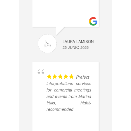
plus
DARIA MIK
LAURA LAMISON
21 JUNIO 20
25 JUNIO 2026
Prefect
the 
interpretations services
wit
for comercial meetings
tra
and events from Marina
high
Yulis, highly
pre
recommended
pro
inte
Eng
demo