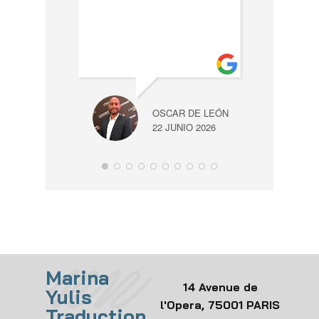
out
skill
NABEEL AD
OSCAR DE LEÓN
5 JUNIO 202
22 JUNIO 2026
Marina
14 Avenue de
Yulis
l'Opera, 75001 PARIS
Traduction