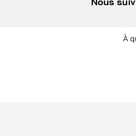
Nous suiv
À q