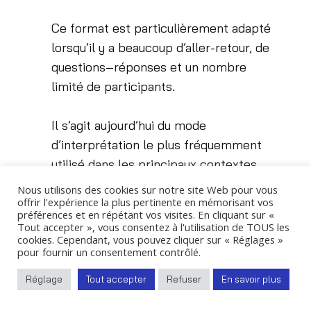
Ce format est particulièrement adapté
lorsqu’il y a beaucoup d’aller-retour, de
questions–réponses et un nombre
limité de participants.
Il s’agit aujourd’hui du mode
d’interprétation le plus fréquemment
utilisé dans les principaux contextes
de nos missions : démarches
Nous utilisons des cookies sur notre site Web pour vous
offrir l'expérience la plus pertinente en mémorisant vos
juridiques, négociations commerciales
préférences et en répétant vos visites. En cliquant sur «
et interventions industrielles.
Tout accepter », vous consentez à l'utilisation de TOUS les
cookies. Cependant, vous pouvez cliquer sur « Réglages »
pour fournir un consentement contrôlé.
Réglage
Tout accepter
Refuser
En savoir plus
Interprète russe–français