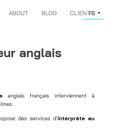
ABOUT
BLOG
CLIENTS
FR
eur anglais
urs
anglais français interviennent à
lines.
opose des services d’
interprète au