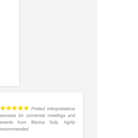
Prefect interpretations
services for comercial meetings and
accompagné
events from Marina Yulis, highly
d'affaires et 
recommended
français et vic
efficace