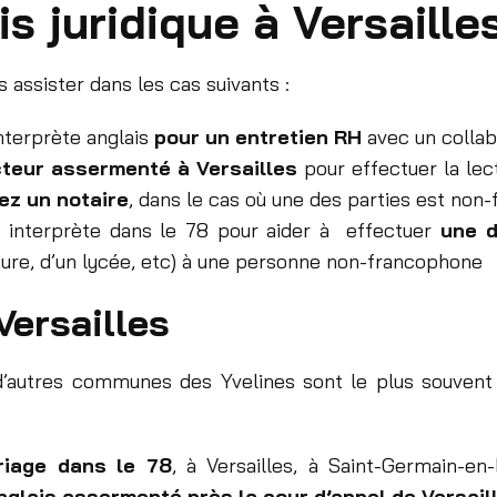
is juridique à Versaille
 assister dans les cas suivants :
interprète anglais
pour un entretien RH
avec un colla
teur assermenté à Versailles
pour effectuer la lect
ez un notaire
, dans le cas où une des parties est non
n interprète dans le 78 pour aider à effectuer
une d
cture, d’un lycée, etc) à une personne non-francophone
Versailles
d’autres communes des Yvelines sont le plus souvent so
riage dans le 78
, à Versailles, à Saint-Germain-e
nglais assermenté près la cour d’appel de Versail