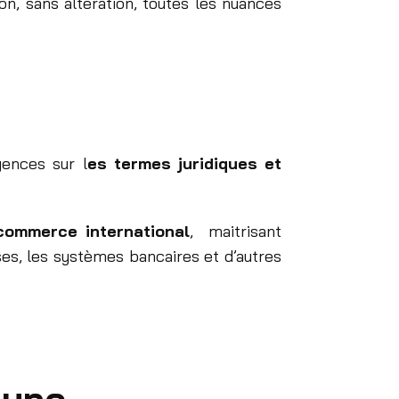
n, sans altération, toutes les nuances
gences sur l
es termes juridiques et
 commerce international
, maitrisant
ses, les systèmes bancaires et d’autres
mune